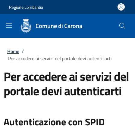
Salta al contenuto principale
Skip to footer content
Regione Lombardia
Comune di Carona
Briciole di pane
Home
/
Per accedere ai servizi del portale devi autenticarti
Per accedere ai servizi del
portale devi autenticarti
Autenticazione con SPID