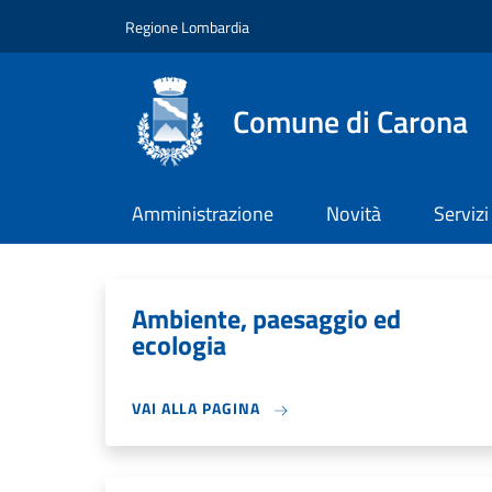
Salta al contenuto principale
Skip to footer content
Regione Lombardia
Comune di Carona
Amministrazione
Novità
Servizi
Ambiente, paesaggio ed
ecologia
VAI ALLA PAGINA